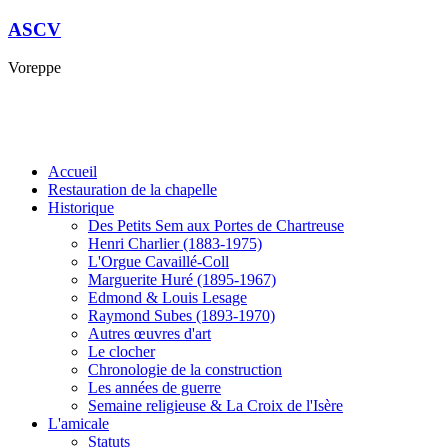
ASCV
Voreppe
Accueil
Restauration de la chapelle
Historique
Des Petits Sem aux Portes de Chartreuse
Henri Charlier (1883-1975)
L'Orgue Cavaillé-Coll
Marguerite Huré (1895-1967)
Edmond & Louis Lesage
Raymond Subes (1893-1970)
Autres œuvres d'art
Le clocher
Chronologie de la construction
Les années de guerre
Semaine religieuse & La Croix de l'Isère
L'amicale
Statuts