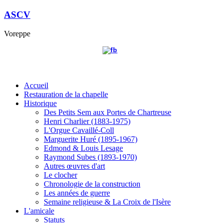
ASCV
Voreppe
Accueil
Restauration de la chapelle
Historique
Des Petits Sem aux Portes de Chartreuse
Henri Charlier (1883-1975)
L'Orgue Cavaillé-Coll
Marguerite Huré (1895-1967)
Edmond & Louis Lesage
Raymond Subes (1893-1970)
Autres œuvres d'art
Le clocher
Chronologie de la construction
Les années de guerre
Semaine religieuse & La Croix de l'Isère
L'amicale
Statuts