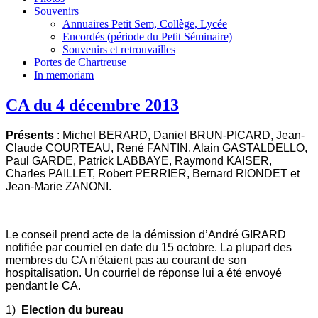
Souvenirs
Annuaires Petit Sem, Collège, Lycée
Encordés (période du Petit Séminaire)
Souvenirs et retrouvailles
Portes de Chartreuse
In memoriam
CA du 4 décembre 2013
Présents
: Michel BERARD, Daniel BRUN-PICARD, Jean-
Claude COURTEAU, René FANTIN, Alain GASTALDELLO,
Paul GARDE, Patrick LABBAYE, Raymond KAISER,
Charles PAILLET, Robert PERRIER, Bernard RIONDET et
Jean-Marie ZANONI.
Le conseil prend acte de la démission d’André GIRARD
notifiée par courriel en date du 15 octobre.
La plupart des
membres du CA n'étaient pas au courant de son
hospitalisation. Un courriel de réponse lui a été envoyé
pendant le CA.
1)
Election du bureau