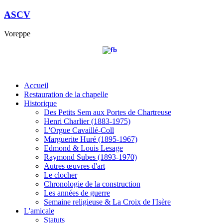
ASCV
Voreppe
Accueil
Restauration de la chapelle
Historique
Des Petits Sem aux Portes de Chartreuse
Henri Charlier (1883-1975)
L'Orgue Cavaillé-Coll
Marguerite Huré (1895-1967)
Edmond & Louis Lesage
Raymond Subes (1893-1970)
Autres œuvres d'art
Le clocher
Chronologie de la construction
Les années de guerre
Semaine religieuse & La Croix de l'Isère
L'amicale
Statuts