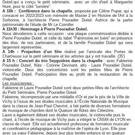
Duteil,qui a conçu le petit séminaire, avec un clin d'oeil à Marguerite
Huré, pour le côté "lumière".
A 10h :
Conférence dans la chapelle
, proposée par Céline Pupat, qui a
consacré en 2022/2023 son mémoire de Master 2 en Histoire de l'Art à la
Sorbonne, à l'architecte Pierre Pouradier Duteil. Autrice de la partie
patrimoniale de l'étude de Mr Le Corroller.
A 11h30 :
Hommage à Pierre Pouradier Duteil.
Nous dévoilerons à cette occasion : une plaque commémorative dédiée à
Pierre Pouradier Duteil, et celle du label "Patrimoine en Isère" en présence
des élus, de nos partenaires, et de la famille Pouradier Duteil qui sera
largement représentée.
A 14h :
Projection d’un film
réalisé par l’amicale des Portes de
Chartreuse sur le petit séminaire et les artistes qui y ont travaillé. (35')
A 15 h :
Concert du trio Seyguières dans la chapelle
: avec Fabienne
Pouradier Duteil, flûte - Corinne Devinant, alto - Laure Pouradier Duteil,
violoncelle. Deux des concertistes sont les petites filles de Pierre
Pouradier Duteil. Participation libre au profit de la restauration de la
chapelle.
Les musiciennes :
Fabienne et Laure Pouradier Duteil sont deux petites-filles de l’architecte
du Petit Séminaire, Pierre Pouradier Duteil.
Fabienne, récompensée par une médaille d’Or et par le prix de la Ville de
Vichy à l’issue de ses études musicales à l’École Nationale de Musique
dans la classe de Jean-Paul Chevriot, a fait partie de diverses formations
de musique de chambre dont le Quatuor de flûtes des Célestins.
Laure a également débuté ses études musicales, le violoncelle puis le
chant, à l’école de musique de Vichy puis a intégré le CNSM de LYON en
classe de chant. Elle est actuellement professeur de formation musicale
et coordinatrice pédagogique à la maîtrise de l’opéra de Lyon. Elle joue
avec sa sœur Fabienne, depuis leur plus tendre enfance et en quatuor