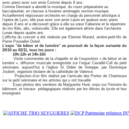
avec piano avec son amie Corinne depuis 8 ans.
Corinne Devinant a abordé la musique, du cours préparatoire au
baccalauréat, en classes à horaires aménagés section musique.
Actuellement régisseuse orchestre en charge du personnel artistique à
l’opéra de Lyon, elle joue avec son amie Laure en quatuor avec piano
depuis 8 ans et a découvert grâce à elle sa sœur Fabienne et le répertoire
du trio flûte, alto, violoncelle. Elle est également altiste dans l'orchestre
Lunae depuis quatre ans.
L'affiche du concert a été réalisée par Etienne Murard, arrière-petit-fils de
Pierre Pouradier Duteil.
L'expo "de béton et de lumière" se poursuit de la façon suivante du
20/10 au 02/11, tous les jours :
-
10h-12h et 14h-16h
- Visite commentée de la chapelle et de l’exposition « de béton et de
lumière », diffusion musicale enregistrée sur l’orgue Cavaillé-Coll du petit
séminaire, aujourd’hui à l’église St Didier de Voreppe, par Dominique
Joubert, organiste titulaire de la cathédrale de Valence.
- Projection d’un film réalisé par l’amicale des Portes de Chartreuse
sur le petit séminaire et les artistes qui y ont travaillé.
- Expo photos des verrières de Marguerite Huré, expo sur l’histoire du
bâtiment, et travaux pédagogiques réalisés par les élèves du lycée et leur
enseignant.