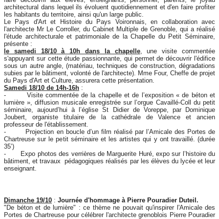
architectural dans lequel ils évoluent quotidiennement et d'en faire profiter
les habitants du territoire, ainsi qu'un large public.
Le Pays d'Art et Histoire du Pays Voironnais, en collaboration avec
l'architecte Mr Le Corroller, du Cabinet Multiple de Grenoble, qui a réalisé
l'étude architecturale et patrimoniale de la Chapelle du Petit Séminaire,
présente :
le samedi 18/10 à 10h dans la chapelle
, une visite commentée
s'appuyant sur cette étude passionnante, qui permet de découvrir l'édifice
sous un autre angle, (matériau, techniques de construction, dégradations
subies par le bâtiment, volonté de l'architecte). Mme Four, Cheffe de projet
du Pays d'Art et Culture, assurera cette présentation.
Samedi 18/10 de 14h-16h
:
- Visite commentée de la chapelle et de l’exposition « de béton et
lumière », diffusion musicale enregistrée sur l’orgue Cavaillé-Coll du petit
séminaire, aujourd’hui à l’église St Didier de Voreppe, par Dominique
Joubert, organiste titulaire de la cathédrale de Valence et ancien
professeur de l'établissement.
- Projection en boucle d’un film réalisé par l’Amicale des Portes de
Chartreuse sur le petit séminaire et les artistes qui y ont travaillé. (durée
35’)
- Expo photos des verrières de Marguerite Huré, expo sur l’histoire du
bâtiment, et travaux pédagogiques réalisés par les élèves du lycée et leur
enseignant.
Dimanche 19/10
:
Journée d'hommage à Pierre Pouradier Duteil.
"De béton et de lumière" : ce thème ne pouvait qu'inspirer l'Amicale des
Portes de Chartreuse pour célébrer l'architecte grenoblois Pierre Pouradier